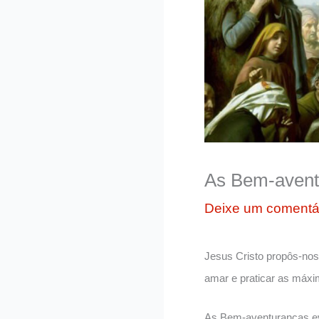
As Bem-avent
Deixe um comentá
Jesus Cristo propôs-nos
amar e praticar as máx
As Bem-aventuranças ev