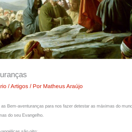
uranças
rio
/
Artigos
/ Por
Matheus Araújo
 as Bem-aventuranças para nos fazer detestar as máximas do mundo
imas do seu Evangelho.
angélicas são oito: