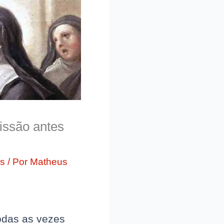
issão antes
es
/ Por
Matheus
odas as vezes