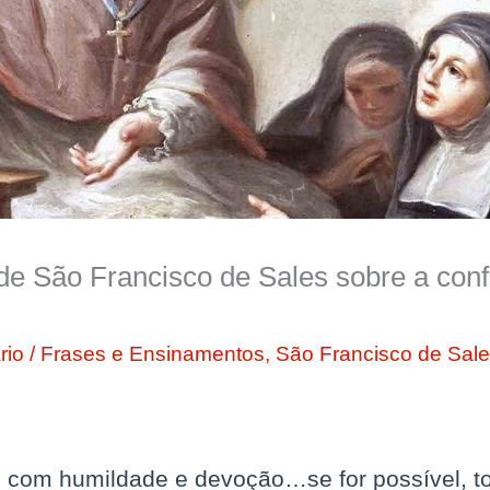
e São Francisco de Sales sobre a conf
rio
/
Frases e Ensinamentos
,
São Francisco de Sal
 com humildade e devoção…se for possível, t