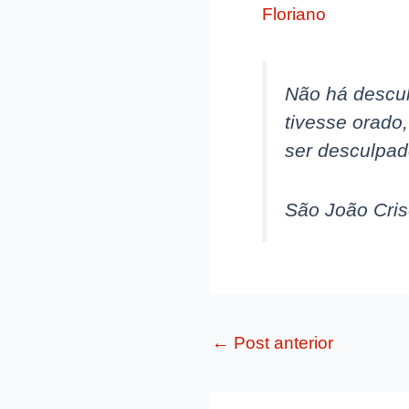
Floriano
Não há descul
tivesse orado,
ser desculpad
São João Cri
←
Post anterior