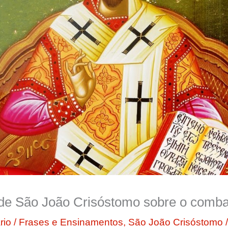
de São João Crisóstomo sobre o comba
rio
/
Frases e Ensinamentos
,
São João Crisóstomo
/