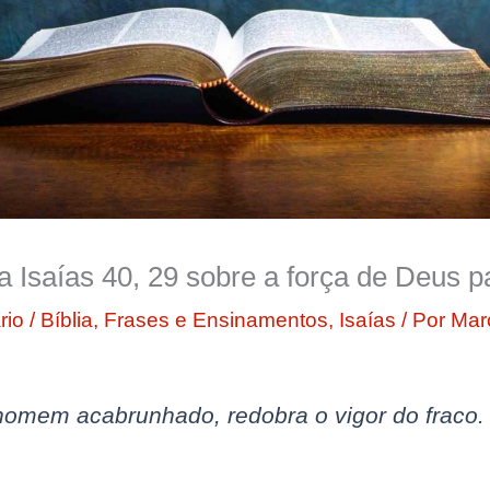
ia Isaías 40, 29 sobre a força de Deus
rio
/
Bíblia
,
Frases e Ensinamentos
,
Isaías
/ Por
Mar
homem acabrunhado, redobra o vigor do fraco.