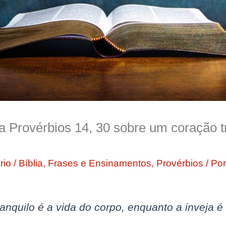
a Provérbios 14, 30 sobre um coração t
rio
/
Bíblia
,
Frases e Ensinamentos
,
Provérbios
/ Po
nquilo é a vida do corpo, enquanto a inveja é 