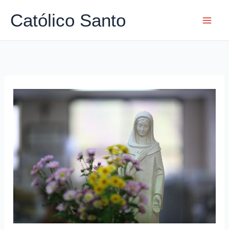
Ir
Católico Santo
para
o
conteúdo