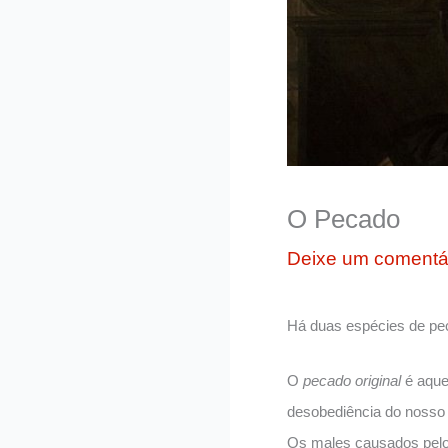
O Pecado
Deixe um comentá
Há duas espécies de pe
O
pecado original
é aque
desobediência do nosso 
Os males causados pelo 