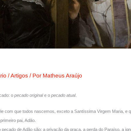
rio
/
Artigos
/ Por
Matheus Araújo
cado: o
pecado original
e o
pecado atual
.
le com que todos nascemos, exceto a Santíssima Virgem Maria, e q
primeiro pai, Adão.
pecado de Adão são: a privação da graça, a perda do Paraíso, a igno