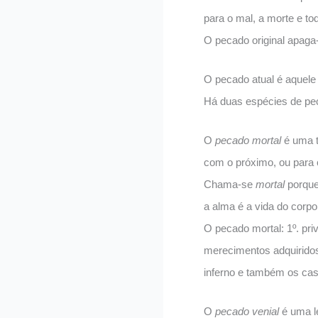
para o mal, a morte e to
O pecado original apaga
O pecado atual é aquele
Há duas espécies de pec
O
pecado mortal
é uma t
com o próximo, ou par
Chama-se
mortal
porque 
a alma é a vida do corpo
O pecado mortal: 1º. pri
merecimentos adquiridos 
inferno e também os cast
O
pecado
venial
é uma le