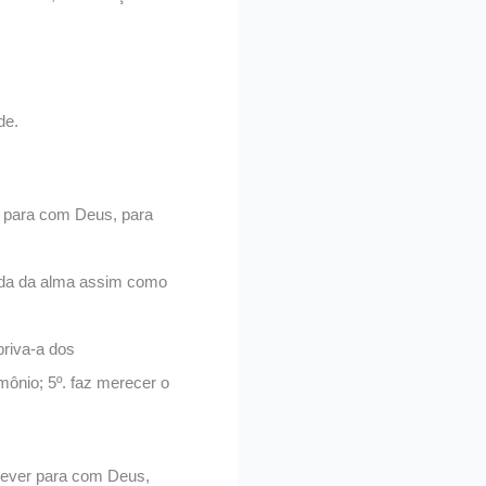
de.
s para com Deus, para
vida da alma assim como
priva-a dos
mônio; 5º. faz merecer o
 dever para com Deus,