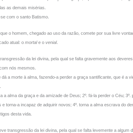
das as demais misérias.
-se com o santo Batismo.
 que o homem, chegado ao uso da razão, comete por sua livre vonta
ado atual: o
mortal
e o
venial
.
ransgressão da lei divina, pela qual se falta gravemente aos devere
a com nós mesmos.
dá a morte à alma, fazendo-a perder a graça santificante, que é a 
.
va a alma da graça e da amizade de Deus; 2º. fá-la perder o Céu; 3º. 
e torna-a incapaz de adquirir novos; 4º. torna a alma escrava do de
igos desta vida.
ve transgressão da lei divina, pela qual se falta levemente a algum