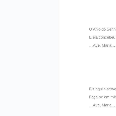
O Anjo do Senho
E ela concebeu 
…Ave, Maria…
Eis aqui a serv
Faça-se em mim
…Ave, Maria…