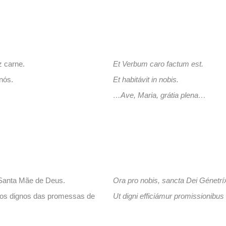
z carne.
Et Verbum caro factum est.
nós.
Et habitávit in nobis.
…Ave, Maria, grátia plena…
 Santa Mãe de Deus.
Ora pro nobis, sancta Dei Génetrí
os dignos das promessas de
Ut digni efficiámur promissionibus 