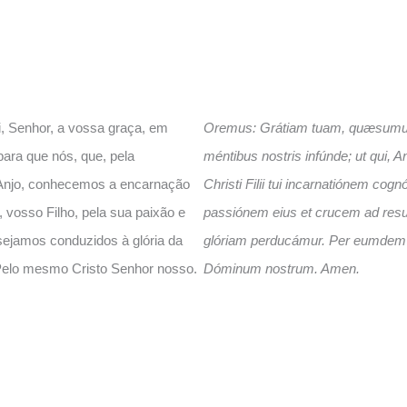
, Senhor, a vossa graça, em
Oremus: Grátiam tuam, quæsumu
ara que nós, que, pela
méntibus nostris infúnde; ut qui, A
Anjo, conhecemos a encarnação
Christi Filii tui incarnatiónem cog
, vosso Filho, pela sua paixão e
passiónem eius et crucem ad resu
sejamos conduzidos à glória da
glóriam perducámur. Per eumdem
Pelo mesmo Cristo Senhor nosso.
Dóminum nostrum. Amen.