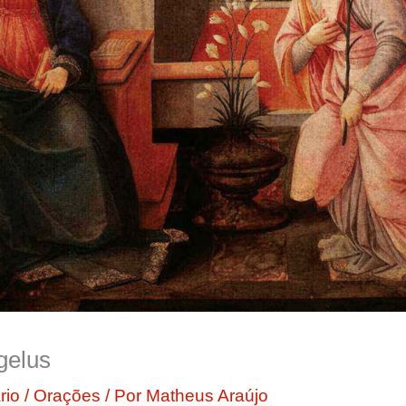
gelus
rio
/
Orações
/ Por
Matheus Araújo