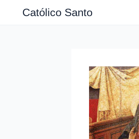
Ir
Católico Santo
para
o
conteúdo