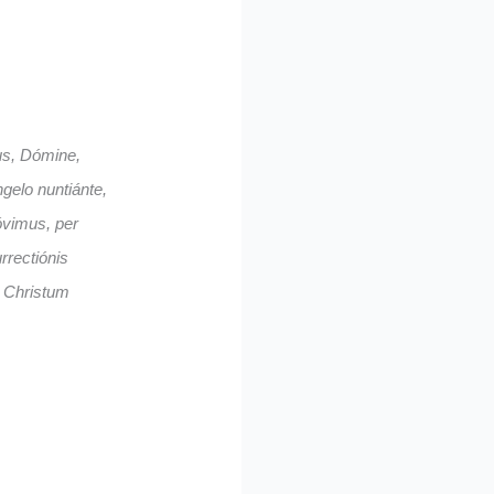
s, Dómine,
ngelo nuntiánte,
nóvimus, per
rrectiónis
 Christum