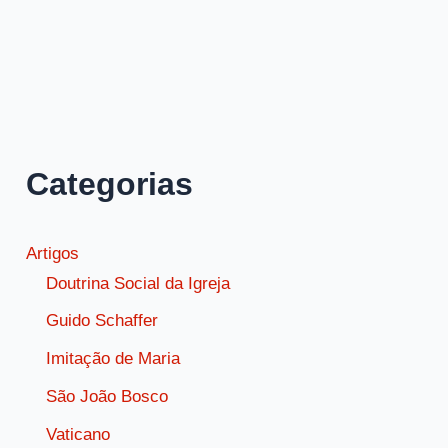
2
Coríntios
4,
8-
9
sobre
Categorias
perseguição
Artigos
Doutrina Social da Igreja
Guido Schaffer
Imitação de Maria
São João Bosco
Vaticano