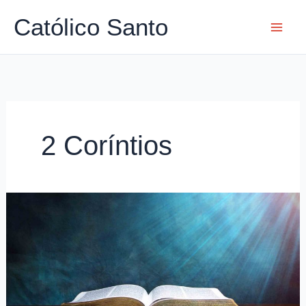
Ir
Católico Santo
para
o
conteúdo
2 Coríntios