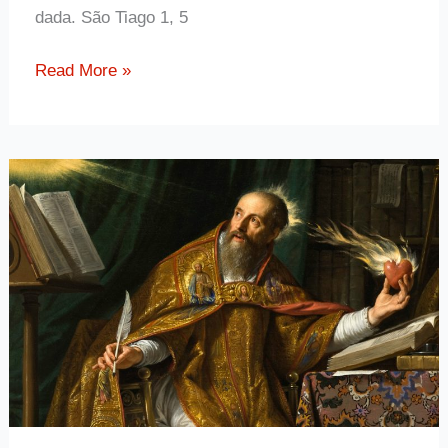
dada. São Tiago 1, 5
Frase
Read More »
da
Bíblia
São
Tiago
1,
5
para
pedir
sabedoria
a
Deus