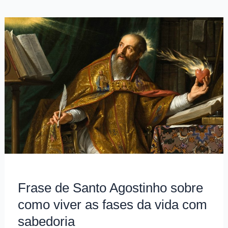
Bíblia
2
Timóteo
1,
7
sobre
timidez
e
coragem
Frase de Santo Agostinho sobre
como viver as fases da vida com
sabedoria