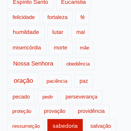
Espírito Santo
Eucaristia
fé
felicidade
fortaleza
humildade
lutar
mal
morte
misericórdia
mãe
Nossa Senhora
obediência
oração
paz
paciência
pecado
perseverança
pedir
provação
providência
proteção
sabedoria
salvação
ressurreição