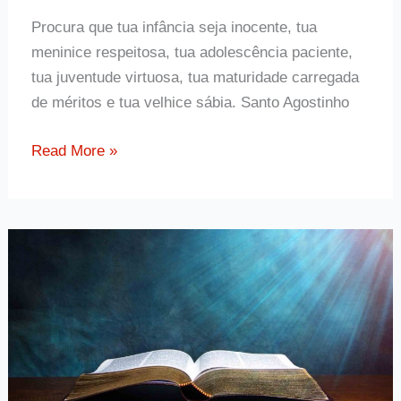
Procura que tua infância seja inocente, tua
meninice respeitosa, tua adolescência paciente,
tua juventude virtuosa, tua maturidade carregada
de méritos e tua velhice sábia. Santo Agostinho
Frase
Read More »
de
Santo
Agostinho
sobre
como
viver
as
fases
da
vida