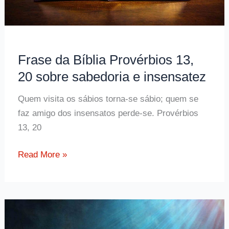
com
sabedoria
Frase da Bíblia Provérbios 13,
20 sobre sabedoria e insensatez
Quem visita os sábios torna-se sábio; quem se
faz amigo dos insensatos perde-se. Provérbios
13, 20
Frase
Read More »
da
Bíblia
Provérbios
13,
20