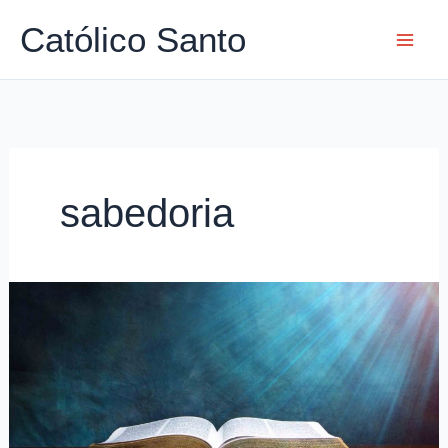
Ir
Católico Santo
para
o
conteúdo
sabedoria