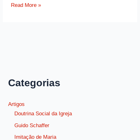
Frase
Read More »
da
Bíblia
Provérbios
3,
5-
6
sobre
humildade
Categorias
e
sabedoria
Artigos
Doutrina Social da Igreja
Guido Schaffer
Imitação de Maria