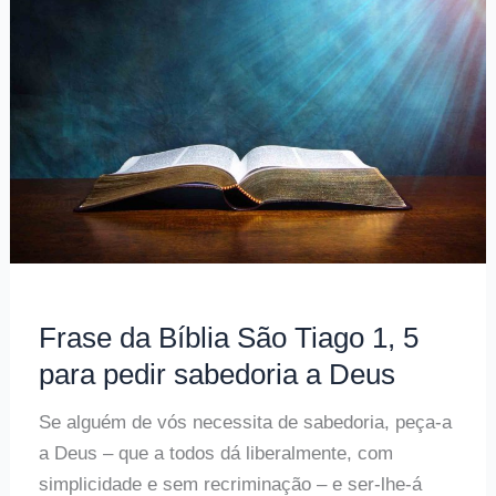
Mateus
7,
6
sobre
as
coisas
sagradas
Frase da Bíblia São Tiago 1, 5
para pedir sabedoria a Deus
Se alguém de vós necessita de sabedoria, peça-a
a Deus – que a todos dá liberalmente, com
simplicidade e sem recriminação – e ser-lhe-á