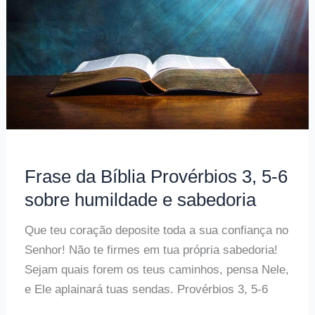
sobre
sabedoria
e
insensatez
Frase da Bíblia Provérbios 3, 5-6
sobre humildade e sabedoria
Que teu coração deposite toda a sua confiança no
Senhor! Não te firmes em tua própria sabedoria!
Sejam quais forem os teus caminhos, pensa Nele,
e Ele aplainará tuas sendas. Provérbios 3, 5-6