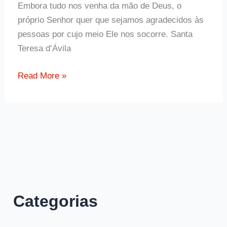
Embora tudo nos venha da mão de Deus, o
próprio Senhor quer que sejamos agradecidos às
pessoas por cujo meio Ele nos socorre. Santa
Teresa d’Ávila
Frase
Read More »
de
Santa
Teresa
d’Ávila
sobre
gratidão
Categorias