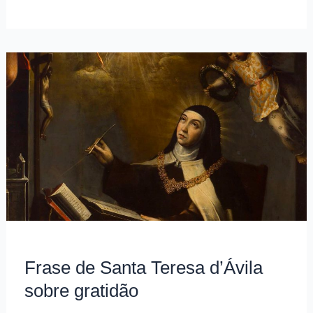
de
Santa
Teresa
d’Ávila
sobre
pecado
e
perdição
Frase de Santa Teresa d’Ávila
sobre gratidão