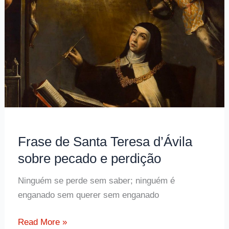
sobre
a
esperança
Frase de Santa Teresa d’Ávila
sobre pecado e perdição
Ninguém se perde sem saber; ninguém é
enganado sem querer sem enganado
Frase
Read More »