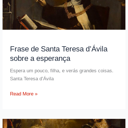
Frase de Santa Teresa d’Ávila
sobre a esperança
Espera um pouco, filha, e verás grandes coisas.
Santa Teresa d’Ávila
Frase
Read More »
de
Santa
Teresa
d’Ávila