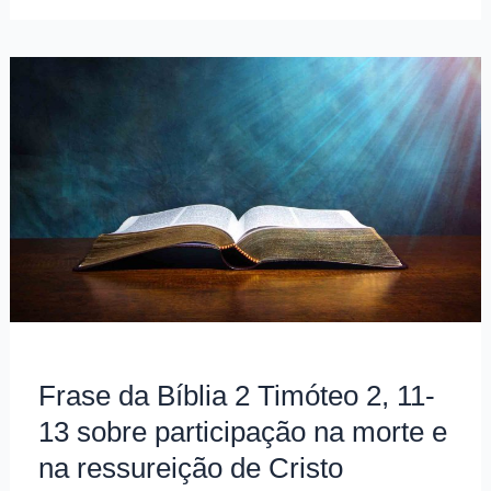
Bíblia
1
Coríntios
9,
24-
25
sobre
o
exemplo
do
atleta
Frase da Bíblia 2 Timóteo 2, 11-
13 sobre participação na morte e
na ressureição de Cristo