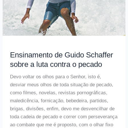
participação
na
morte
e
na
ressureição
Ensinamento de Guido Schaffer
de
Cristo
sobre a luta contra o pecado
Devo voltar os olhos para o Senhor, isto é,
desviar meus olhos de toda situação de pecado,
como filmes, novelas, revistas pornográficas,
maledicência, fornicação, bebedeira, partidos,
brigas, divisões, enfim, devo me desvencilhar de
toda cadeia de pecado e correr com perseverança
ao combate que me é proposto, com o olhar fixo