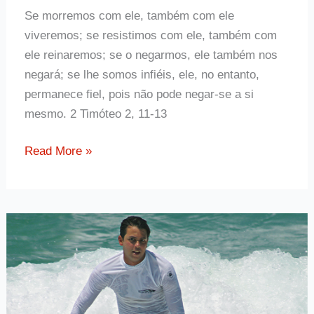
Se morremos com ele, também com ele
viveremos; se resistimos com ele, também com
ele reinaremos; se o negarmos, ele também nos
negará; se lhe somos infiéis, ele, no entanto,
permanece fiel, pois não pode negar-se a si
mesmo. 2 Timóteo 2, 11-13
Frase
Read More »
da
Bíblia
2
Timóteo
2,
11-
13
sobre