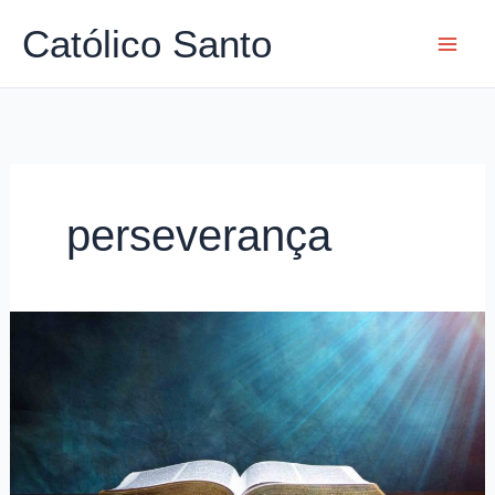
Ir
Católico Santo
para
o
conteúdo
perseverança