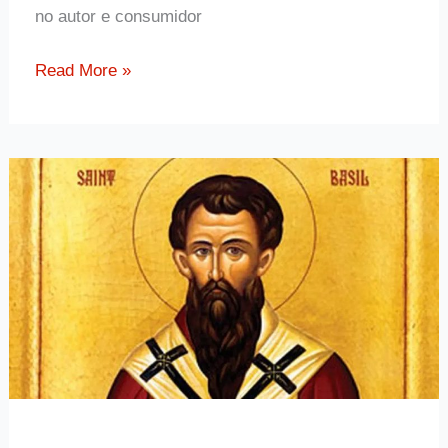
no autor e consumidor
Ensinamento
Read More »
de
Guido
Schaffer
sobre
a
luta
contra
o
pecado