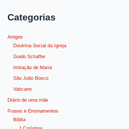
na
oração
Categorias
Artigos
Doutrina Social da Igreja
Guido Schaffer
Imitação de Maria
São João Bosco
Vaticano
Diário de uma mãe
Frases e Ensinamentos
Bíblia
1 Coríntios