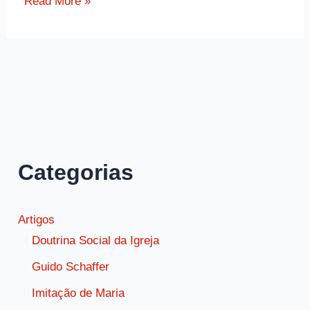
Ensinamento
Read More »
de
São
Jerônimo
sobre
a
Santa
Missa
Categorias
Artigos
Doutrina Social da Igreja
Guido Schaffer
Imitação de Maria