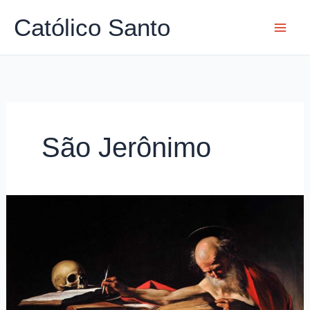
Ir
Católico Santo
para
o
conteúdo
São Jerônimo