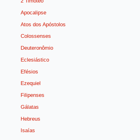
2 Timóteo
Apocalipse
Atos dos Apóstolos
Colossenses
Deuteronômio
Eclesiástico
Efésios
Ezequiel
Filipenses
Gálatas
Hebreus
Isaías