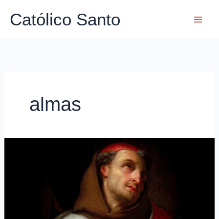
Ir
Católico Santo
para
o
conteúdo
almas