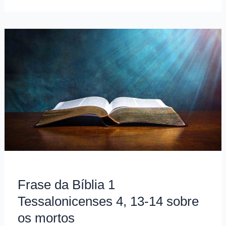
São
Boaventura
sobre
como
a
comunhão
pode
salvar
as
almas
do
purgatório
Frase da Bíblia 1
Tessalonicenses 4, 13-14 sobre
os mortos