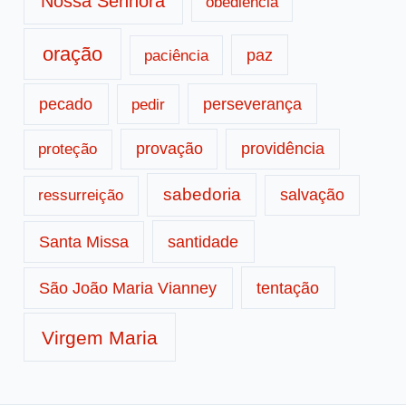
Nossa Senhora
obediência
oração
paz
paciência
pecado
perseverança
pedir
provação
providência
proteção
sabedoria
salvação
ressurreição
santidade
Santa Missa
tentação
São João Maria Vianney
Virgem Maria