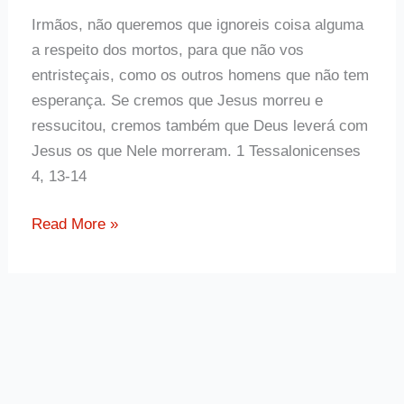
Irmãos, não queremos que ignoreis coisa alguma
a respeito dos mortos, para que não vos
entristeçais, como os outros homens que não tem
esperança. Se cremos que Jesus morreu e
ressucitou, cremos também que Deus leverá com
Jesus os que Nele morreram. 1 Tessalonicenses
4, 13-14
Frase
Read More »
da
Bíblia
1
Tessalonicenses
4,
13-
14