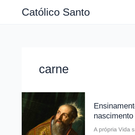
Ir
Católico Santo
para
o
conteúdo
carne
Ensinamento
nascimento
A própria Vida 