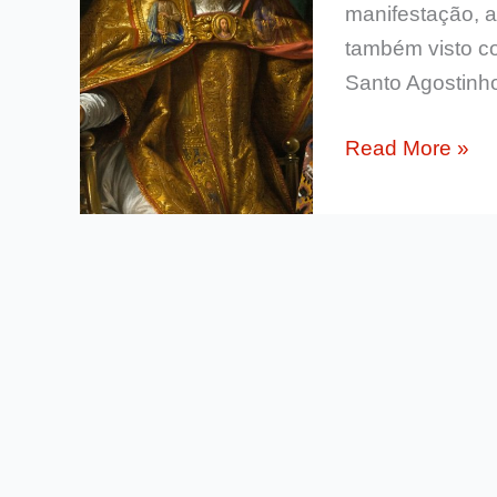
manifestação, a
também visto c
Santo Agostinh
Ensinamento
Read More »
de
Santo
Agostinho
sobre
o
nascimento
de
Jesus