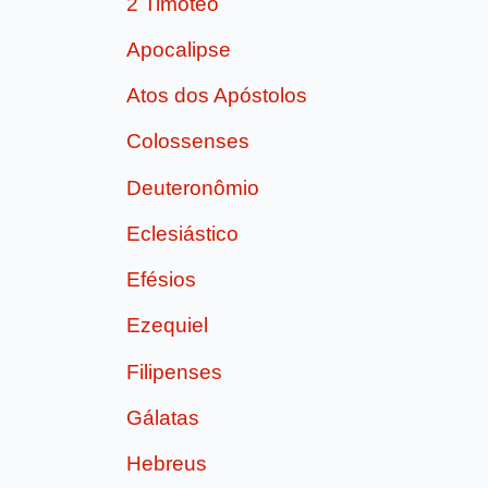
2 Timóteo
Apocalipse
Atos dos Apóstolos
Colossenses
Deuteronômio
Eclesiástico
Efésios
Ezequiel
Filipenses
Gálatas
Hebreus