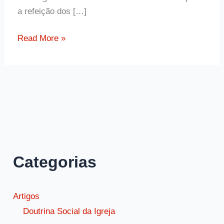
a refeição dos […]
Ensinamento
Read More »
de
Santa
Clara
de
Assis
sobre
como
ajudar
Categorias
os
pobres
e
Artigos
dar
Doutrina Social da Igreja
esmolas