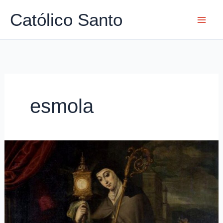
Ir
Católico Santo
para
o
conteúdo
esmola