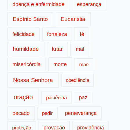
doença e enfermidade
esperança
Espírito Santo
Eucaristia
fé
felicidade
fortaleza
humildade
lutar
mal
morte
misericórdia
mãe
Nossa Senhora
obediência
oração
paz
paciência
pecado
perseverança
pedir
provação
providência
proteção