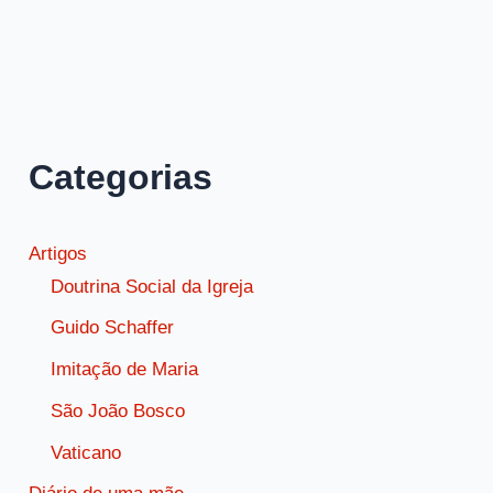
Tessalonicenses
5,
18
sobre
dar
Categorias
graças
sempre
Artigos
Doutrina Social da Igreja
Guido Schaffer
Imitação de Maria
São João Bosco
Vaticano