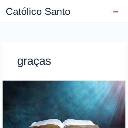
Ir
Católico Santo
para
o
conteúdo
graças