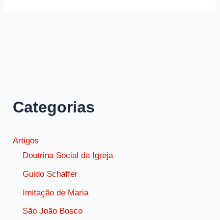
São
João
da
Cruz
sobre
a
força
Categorias
da
fé
contra
Artigos
o
Doutrina Social da Igreja
mal
Guido Schaffer
Imitação de Maria
São João Bosco