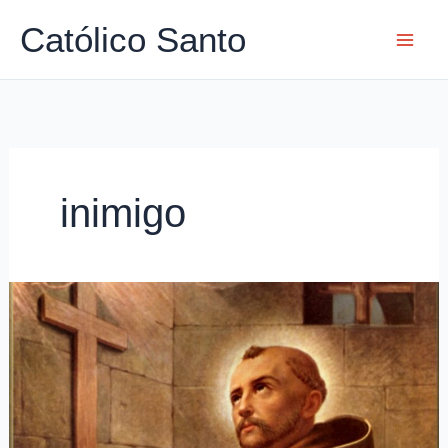
Ir
Católico Santo
para
o
conteúdo
inimigo