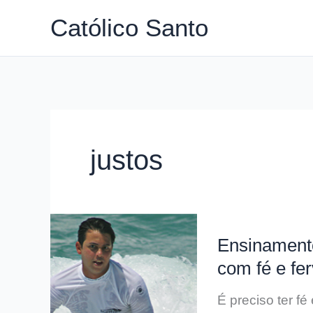
Ir
Católico Santo
para
o
conteúdo
justos
Ensinamento
com fé e fer
É preciso ter f