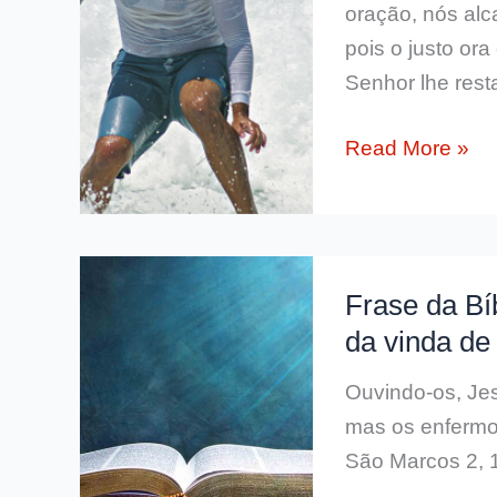
oração, nós alc
pois o justo ora
Senhor lhe rest
Ensinamento
Read More »
de
Guido
Schaffer
sobre
Frase da Bí
a
da vinda de
oração
com
Ouvindo-os, Jes
fé
mas os enfermo
e
São Marcos 2, 
fervor