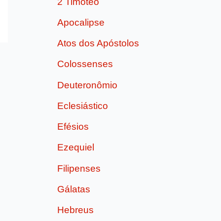
2 Timóteo
Apocalipse
Atos dos Apóstolos
Colossenses
Deuteronômio
Eclesiástico
Efésios
Ezequiel
Filipenses
Gálatas
Hebreus