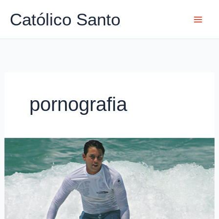
Ir
Católico Santo
para
o
conteúdo
pornografia