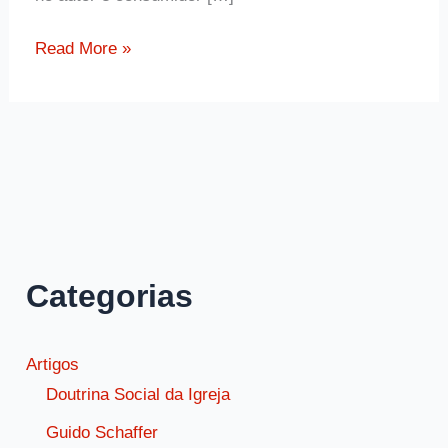
Ensinamento
Read More »
de
Guido
Schaffer
sobre
a
luta
contra
o
Categorias
pecado
Artigos
Doutrina Social da Igreja
Guido Schaffer