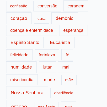
conversão
coragem
confissão
coração
demônio
cura
doença e enfermidade
esperança
Espírito Santo
Eucaristia
fé
felicidade
fortaleza
humildade
lutar
mal
morte
misericórdia
mãe
Nossa Senhora
obediência
oração
paz