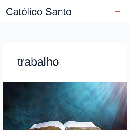
Ir
Católico Santo
para
o
conteúdo
trabalho