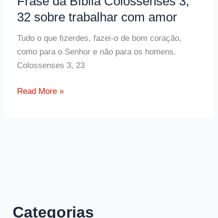
Frase da Bíblia Colossenses 3,
32 sobre trabalhar com amor
Tudo o que fizerdes, fazei-o de bom coração,
como para o Senhor e não para os homens.
Colossenses 3, 23
Frase
Read More »
da
Bíblia
Colossenses
3,
32
sobre
trabalhar
com
Categorias
amor